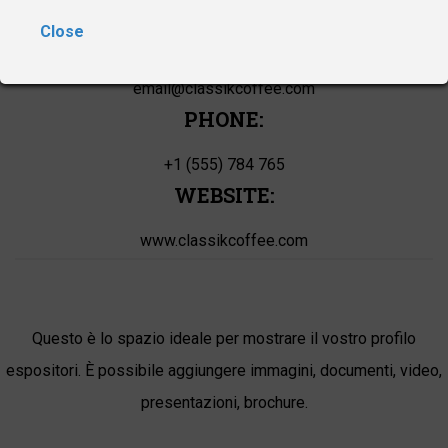
35 Parkway Avenue Los Angeles California
Close
CONTACT DETAILS:
email@classikcoffee.com
PHONE:
+1 (555) 784 765
WEBSITE:
www.classikcoffee.com
Questo è lo spazio ideale per mostrare il vostro profilo
espositori. È possibile aggiungere immagini, documenti, video,
presentazioni, brochure.